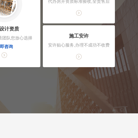
代办房开资质标准验收,全责售后
设计资质
施工安许
质团队您放心选择
安许贴心服务,办理不成功不收费
即咨询