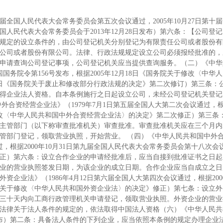
八届全国人民代表大会常务委员会第五次会议通过，2005年10月27日第十
民代表大会常务委员会于2013年12月28日发布）第六条：【公司登记
规定的设立条件的，由公司登记机关分别登记为有限责任公司或者股份有
公司或者股份有限公司。法律、行政法规规定设立公司必须报经批准的，
申请查询公司登记事项，公司登记机关应当提供查询服务。（二）《中华
国国务院令第156号发布，根据2005年12月18日《国务院关于修改〈中华
19日《国务院关于废止和修改部分行政法规的决定》第二次修订）第三条：
得企业法人资格。自本条例施行之日起设立公司，未经公司登记机关登记
合资经营企业法》（1979年7月1日第五届全国人大第二次会议通过，根据
修改〈中华人民共和国中外合资经营企业法〉的决定》第二次修正）第三条
主管部门（以下称审查批准机关）审查批准。审查批准机关应在三个月内
管部门登记，领取营业执照，开始营业。 （四）《中华人民共和国中外
过，根据2000年10月31日第九届全国人民代表大会常务委员会第十八次会
正）第六条：设立合作企业的申请经批准后，应当自接到批准证书之日起
业的营业执照签发日期，为该企业的成立日期。合作企业应当自成立之日
企业法》（1986年4月12日第六届全国人大第四次会议通过，根据2000
《关于修改〈中华人民共和国外资企业法〉的决定》修正）第七条：设立外
三十天内向工商行政管理机关申请登记，领取营业执照。外资企业的营业
法律关于法人条件的规定的，依法取得中国法人资格（六）《中华人民共
号发布）第二条：具备法人条件的下列企业，应当依照本条例的规定办理企业