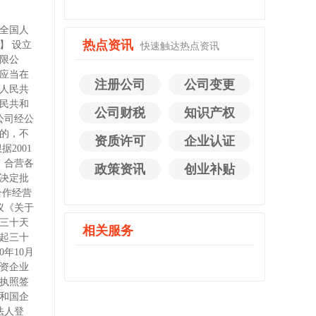
届全国人
热点资讯
】 设立
快速触达热点资讯
限公
应当在
注册公司
公司变更
人民共
人民共和
公司财税
知识产权
公司经公
的，不
资质许可
企业认证
2001
：合营各
政策资讯
创业补贴
决定批
合作经营
议《关于
三十天
相关服务
起三十
年10月
资企业
执照签
和国企
法人登