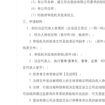
　　（5）有公司名称，建立符合股份有限公司要求的组
　　（6）有公司住所；
　　（7）经政府审批机关批准设立。
三、申请材料：
    1．拟任法定代表人签署的《企业设立登记（一照一
　　2．经办人身份证明（复印件1份，验原件）；
　　3. 审批机关的批准文件及批准证书副本（1）（原
纸质文件）；
　　4．审批机关批准的章程(原件1份）；
　　5．法定代表人、执行董事/董事长、董事、监事、经
定代表人签字）；
　　6. 投资者主体资格证明【见说明】；
　　7. 法律文件送达被授权人的主体资格证明或自然人
　　8. 法律、行政法规和国务院决定规定设立公司必须
可由我局通过监察局共享系统查验相关信息的，可无需提
　　9. 股份有限公司还需提交会计师事务所出具的验资