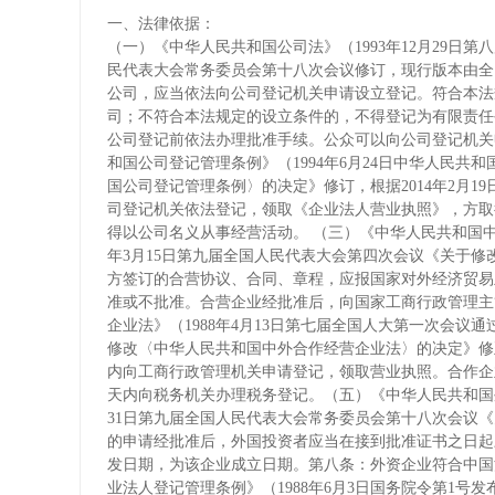
一、法律依据：
（一）《中华人民共和国公司法》（1993年12月29日第
民代表大会常务委员会第十八次会议修订，现行版本由全国人
公司，应当依法向公司登记机关申请设立登记。符合本法
司；不符合本法规定的设立条件的，不得登记为有限责任
公司登记前依法办理批准手续。公众可以向公司登记机关
和国公司登记管理条例》（1994年6月24日中华人民共和
国公司登记管理条例〉的决定》修订，根据2014年2月
司登记机关依法登记，领取《企业法人营业执照》，方取
得以公司名义从事经营活动。 （三）《中华人民共和国中外
年3月15日第九届全国人民代表大会第四次会议《关于
方签订的合营协议、合同、章程，应报国家对外经济贸易
准或不批准。合营企业经批准后，向国家工商行政管理主
企业法》（1988年4月13日第七届全国人大第一次会议通
修改〈中华人民共和国中外合作经营企业法〉的决定》修
内向工商行政管理机关申请登记，领取营业执照。合作企
天内向税务机关办理税务登记。（五）《中华人民共和国外资
31日第九届全国人民代表大会常务委员会第十八次会议
的申请经批准后，外国投资者应当在接到批准证书之日起
发日期，为该企业成立日期。第八条：外资企业符合中国
业法人登记管理条例》（1988年6月3日国务院令第1