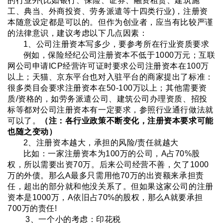
的行业外(比如银行、保险、证券、融资租赁、建筑施
工、典当、外商投资、劳务派遣等十四类行业)，注册资
本随意设定都是可以的。
但作为创业者，应当有比较严谨
的法律意识，建议考虑以下几点因素：
1、公司注册资本写多少，要参考所在行业资质要求
例如，保险经纪公司
注册资
本
不低于1000万元；互联
网公司申请ICP经营许可证时要求公司注册资本在100万
以上；天猫、京东
平台
也对入驻平台的商家提出了标准：
很多
类目会
要求注册资本在50-100万以上；其他需要资
质/资格的，如
劳务派遣公司、建筑公司办理资质、
招
投
标
等都对公司注册资本
有
一定要
求
，参照行业通行做法就
可以了。
（注：各行业政策不断变化，注册资本要求可能
也随之变动）
2、注册资本越大，承担的风险/责任就越大
比如：一家注册资本为100万的公司，A占70%股
权，所以需要出资70万。后来公司经营不善，欠了1000
万的外债。那么A最多只需用他70万的出资额来承担责
任，超出的部分就和他没关系了。但如果这家公司的注册
资本是1000万，A依旧占70%的股权，那么A就要承担
700万的责任!
3、一个小的考虑：印花税